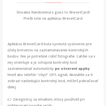
Slovakia Randonneurs goes to BrevetCard!
Prešli sme na aplikáciu BrevetCard.
Aplikácia BrevetCard bola vyvinutá vyslovene pre
účely brevetov na zaznamenávanie kontrolných
bodov. Nie je potrebné robiť fotografie. Ľahšie sa v
nej orientuje a je schopná kontrolný bod
zaznamenávať automaticky
po otvorení appky
hneď ako telefón "chytí" GPS signál. Akonáhle sa ti
zobrazí nasledujúci kontrolný bod, môžeš pokračovať
ďalej.
👉 Zaregistruj sa emailom, ktory používáš pri
prihlasovaní na naše jazdy