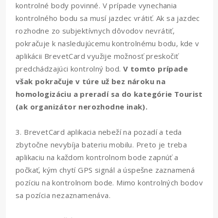
kontrolné body povinné. V prípade vynechania
kontrolného bodu sa musí jazdec vrátiť. Ak sa jazdec
rozhodne zo subjektívnych dôvodov nevrátiť,
pokračuje k nasledujúcemu kontrolnému bodu, kde v
aplikácii BrevetCard využije možnosť preskočiť
predchádzajúci kontrolný bod.
V tomto prípade
však pokračuje v túre už bez nároku na
homologizáciu a preradí sa do kategórie Tourist
(ak organizátor nerozhodne inak).
3. BrevetCard aplikacia nebeží na pozadí a teda
zbytočne nevybíja bateriu mobilu. Preto je treba
aplikaciu na každom kontrolnom bode zapnúť a
počkať, kým chytí GPS signál a úspešne zaznamená
pozíciu na kontrolnom bode. Mimo kontrolných bodov
sa pozícia nezaznamenáva.