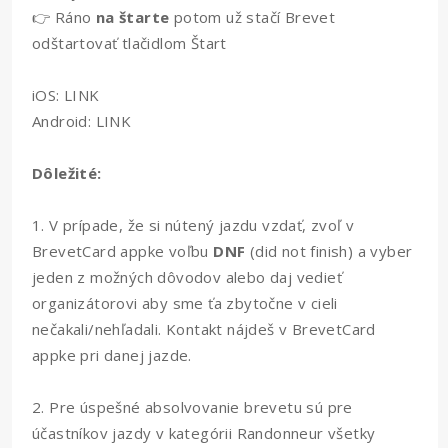
👉 Ráno
na štarte
potom už stačí Brevet
odštartovať tlačidlom Štart
iOS:
LINK
Android:
LINK
Dôležité:
1. V prípade, že si nútený jazdu vzdať, zvoľ v
BrevetCard appke voľbu
DNF
(did not finish) a vyber
jeden z možných dôvodov alebo daj vedieť
organizátorovi aby sme ťa zbytočne v cieli
nečakali/nehľadali. Kontakt nájdeš v BrevetCard
appke pri danej jazde.
2. Pre úspešné absolvovanie brevetu sú pre
účastníkov jazdy v kategórii Randonneur všetky