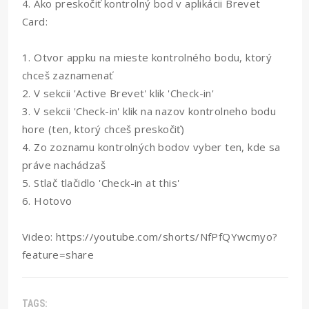
4. Ako preskočiť kontrolný bod v aplikácii Brevet
Card:
1. Otvor appku na mieste kontrolného bodu, ktorý
chceš zaznamenať
2. V sekcii 'Active Brevet' klik 'Check-in'
3. V sekcii 'Check-in' klik na nazov kontrolneho bodu
hore (ten, ktorý chceš preskočiť)
4. Zo zoznamu kontrolných bodov vyber ten, kde sa
práve nachádzaš
5. Stlač tlačidlo 'Check-in at this'
6. Hotovo
Video:
https://youtube.com/shorts/NfPfQYwcmyo?
feature=share
TAGS: