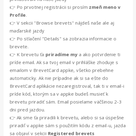
👉 Po prvotnej registrácii si prosím
zmeň meno v
Profile
.
👉 V sekcii "Browse brevets" nájdeš naše ale aj
maďarské jazdy
👉 Po stlačení "Details" sa zobrazia informacie o
brevete.
👉 K brevetu ťa
priradíme my
a ako potvrdenie ti
príde email. Ak sa tvoj email v prihláške zhoduje s
emailom v BrevetCard appke, všetko prebehne
automaticky. Ak nie prípadne ak si sa ešte do
BrevetCard aplikácie nezaregistroval, tak ti v email-i
príde kód, ktorým sa v appke budeš musieť k
brevetu priradiť sám. Email posielame väčšinou 2-3
dni pred jazdou.
👉 Ak sme ťa priradili k brevetu, alebo si sa úspešne
priradiľ v appke sám s použitím kódu z email-u, jazda
sa objaví v sekcii
Registered brevets