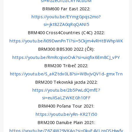
si=RGzeOfLGCRYNcbDM
BRM600 Far East 2022:
https://youtu.be/EYmgGpqs2mo?
si=jkt82ZA0qRqQANI5
BRM400 Cross4Countries (C4C) 2022:
https://youtu.be/li09DwnPnTI?si=5Ckjm4vRHtBWhpWK
BRM300 BBS300 2022 (ČR):
https://youtu.be/RmRcqivoOvk?si=uiqfix6Em8CJ_vPY
BRM200 Tribeč 2022:
https://youtu.be/S_aKZtdx0L8?si=WBvJvQV1d-gmxTrn
BRM200 Tekovská jazda 2022:
https://youtu.be/2b5PwLdQmfE?
si=euXSaLZWKEGh10FF
BRM400 Poľana Tour 2021:
https://youtu.be/yRn-KR2Ti50
BRM200 Danube Plain 2021:
https://youtu.be/Z6Z4W29VKAo?si=0kuE4VLzqOSHiwfv