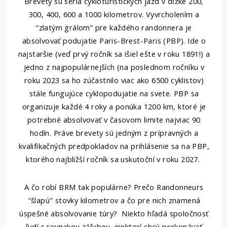
Brevety sú séria cykloturistických jázd v dĺžke 200,
300, 400, 600 a 1000 kilometrov. Vyvrcholením a
“zlatým grálom” pre každého randonnera je
absolvovať podujatie Paris-Brest-Paris (PBP). Ide o
najstaršie (veď prvý ročník sa išiel ešte v roku 1891!) a
jedno z najpopulárnejších (na poslednom ročníku v
roku 2023 sa ho zúčastnilo viac ako 6500 cyklistov)
stále fungujúce cyklopodujatie na svete. PBP sa
organizuje každé 4 roky a ponúka 1200 km, ktoré je
potrebné absolvovať v časovom limite najviac 90
hodín. Práve brevety sú jedným z prípravných a
kvalifikačných predpokladov na prihlásenie sa na PBP,
ktorého najbližší ročník sa uskutoční v roku 2027.
A čo robí BRM tak populárne? Prečo Randonneurs
"šlapú" stovky kilometrov a čo pre nich znamená
úspešné absolvovanie túry? Niekto hľadá spoločnosť
ľudí s rovnakou záľubou, niektorí chcú prekonávať