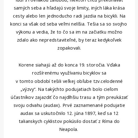
samých seba a hľadajú svoje limity, iných láka krása
cesty alebo len jednoducho radi jazdia na bicykli. Na
konci sa však od seba veľmi nelíšia. Tešia sa so svojho
výkonu a vedia, že to čo sa im na začiatku možno
zdalo ako nepredstaviteľné, by teraz kedykoľvek
zopakovali.
Korene siahajú až do konca 19. storočia. Vďaka
rozšírenému využívaniu bicyklov sa
v tomto období tešili veľkej obľube tzv.
celodenné
„výzvy“. Na takýchto podujatiach bolo cieľom
účastníkov zajazdiť čo najdlhšiu trasu a tým preukázať
svoju odvahu (audax). Prvé zaznamenané podujatie
audax sa uskutočnilo 12. júna 1897, keď sa 12
talianskych cyklistov pokúsilo dostať z Ríma do
Neapola.