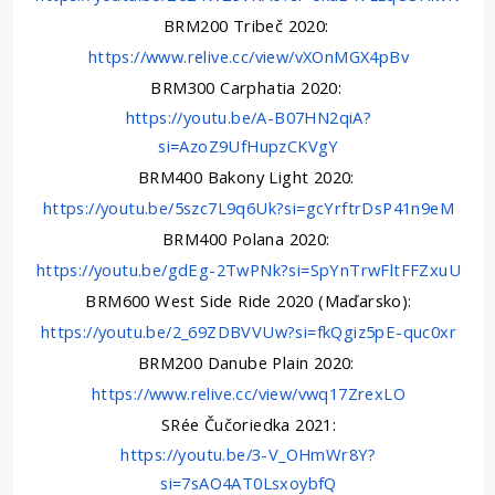
BRM200 Tribeč 2020:
https://www.relive.cc/view/vXOnMGX4pBv
BRM300 Carphatia 2020:
https://youtu.be/A-B07HN2qiA?
si=AzoZ9UfHupzCKVgY
BRM400 Bakony Light 2020:
https://youtu.be/5szc7L9q6Uk?si=gcYrftrDsP41n9eM
BRM400 Polana 2020:
https://youtu.be/gdEg-2TwPNk?si=SpYnTrwFltFFZxuU
BRM600 West Side Ride 2020 (Maďarsko):
https://youtu.be/2_69ZDBVVUw?si=fkQgiz5pE-quc0xr
BRM200 Danube Plain 2020:
https://www.relive.cc/view/vwq17ZrexLO
SRée Čučoriedka 2021:
https://youtu.be/3-V_OHmWr8Y?
si=7sAO4AT0LsxoybfQ