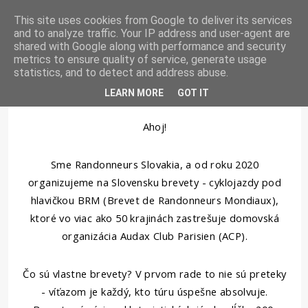
[SK] RANDONNEURS
This site uses cookies from Google to deliver its services
Toggl
and to analyze traffic. Your IP address and user-agent are
naviga
shared with Google along with performance and security
metrics to ensure quality of service, generate usage
statistics, and to detect and address abuse.
Kto Sme
LEARN MORE
GOT IT
Ahoj!
Sme Randonneurs Slovakia, a od roku 2020
organizujeme na Slovensku brevety - cyklojazdy pod
hlavičkou BRM (Brevet de Randonneurs Mondiaux),
ktoré vo viac ako 50 krajinách zastrešuje domovská
organizácia Audax Club Parisien (ACP).
Čo sú vlastne brevety? V prvom rade to nie sú preteky
- víťazom je každý, kto túru úspešne absolvuje.