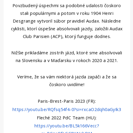
Povzbudený úspechmi sa podobné udalosti čoskoro
stali populárnymi a potom v roku 1904 Henri
Desgrange vytvoril súbor pravidiel Audax. Následne
cyklisti, ktorí úspešne absolvovali jazdy, založili Audax
Club Parisien (ACP), ktorý funguje dodnes.
Nižšie prikladáme zostrih jázd, ktoré sme absolvovali
na Slovensku a v Maďarsku v rokoch 2020 a 2021.
Veríme, že sa vám niektorá jazda zapáči a že sa
čoskoro uvidíme!
Paris-Brest-Paris 2023 (FR):
https://youtu.be/RQfsq54f4-0?si=rxcaO2dqh0aGyIk3
Fleché 2022 PdC Team (HU):
https://youtu.be/BL5k166Vecc?